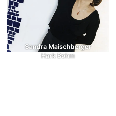
Sandra Maischberger
Hark Bohm