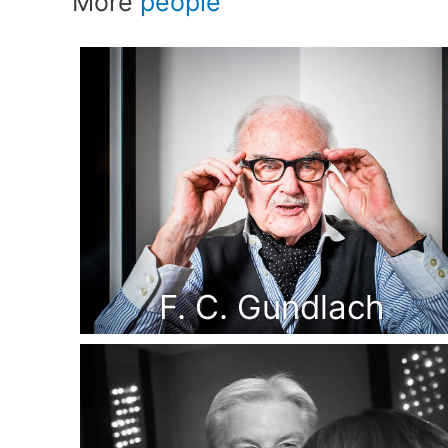
More
people
F. C. Gundlach