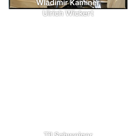
Wladimir Kaminer
Ulrich Wickert
Til Schweiger