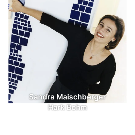
Sandra Maischberger
Hark Bohm