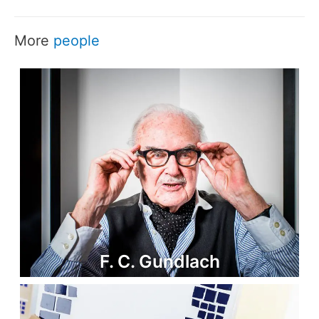
More
people
F. C. Gundlach