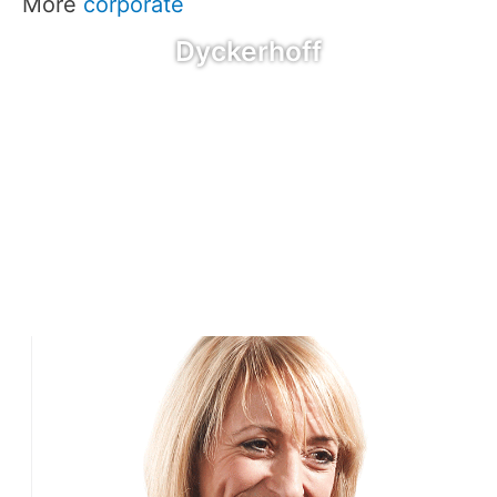
More
corporate
Dyckerhoff