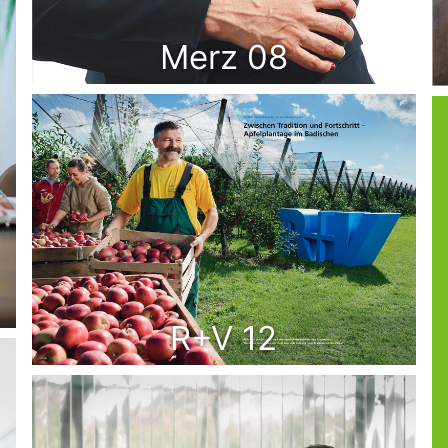
Merz 08
R+V 12